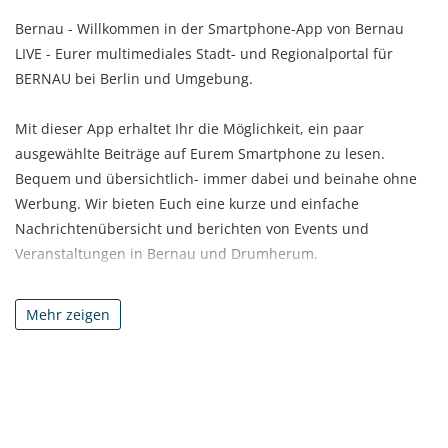
Bernau - Willkommen in der Smartphone-App von Bernau
LIVE - Eurer multimediales Stadt- und Regionalportal für
BERNAU bei Berlin und Umgebung.
Mit dieser App erhaltet Ihr die Möglichkeit, ein paar
ausgewählte Beiträge auf Eurem Smartphone zu lesen.
Bequem und übersichtlich- immer dabei und beinahe ohne
Werbung. Wir bieten Euch eine kurze und einfache
Nachrichtenübersicht und berichten von Events und
Veranstaltungen in Bernau und Drumherum.
Die ganze Vielfalt, bzw. alle Beiträge von Bernau LIVE findet
Ihr ausführlich und in besserer Ansicht online unter:
Mehr zeigen
www.Bernau-LIVE.de
www.Facebook.com/BernauLIVE
Viel Spaß in der App von Bernau LIVE