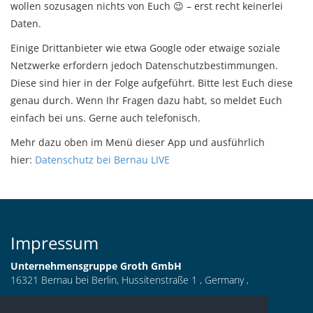
wollen sozusagen nichts von Euch 😉 – erst recht keinerlei
Bernau LIVE entsprang einer Idee der SpreePiX Media. Hier
Daten.
waren wir bereits seit vielen Jahren bildjournalistisch
Einige Drittanbieter wie etwa Google oder etwaige soziale
unterwegs und versorgen zahlreiche nationale wie
Netzwerke erfordern jedoch Datenschutzbestimmungen.
internationale Medien und Agenturen mit Bildmaterial von z.
Diese sind hier in der Folge aufgeführt. Bitte lest Euch diese
B. Konzerten und Großveranstaltungen.
genau durch. Wenn Ihr Fragen dazu habt, so meldet Euch
Als wir Anfang 2006 nach Bernau kamen, wussten wir nichts
einfach bei uns. Gerne auch telefonisch.
von dieser Stadt, dem Umland oder den Menschen, die hier
Mehr dazu oben im Menü dieser App und ausführlich
leben. Auch vier Jahre später, im März 2010, gab es kaum
hier:
Datenschutz bei Bernau LIVE
oder gar kein Facebook-Profil in Bezug auf Bernau. Bilder oder
Videos waren Mangelware und die stadteigene Homepage
beschränkte sich auf Minimalismus der 90er Jahre. Was lag
da näher, als in unserer Freizeit einfach selbst darüber zu
berichten und zu informieren? Technik war vorhanden und
Impressum
ein journalistischer Hintergrund war gegeben. Und so
Unternehmensgruppe Groth GmbH
machten wir uns anfangs allein und später zu zweit an die
16321 Bernau bei Berlin, Hussitenstraße 1 , Germany ,
Arbeit.
Telefon:
03338