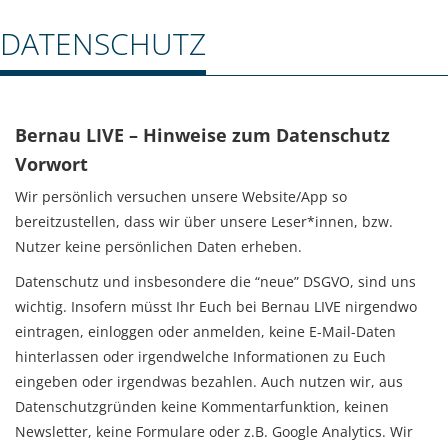
DATENSCHUTZ
Bernau LIVE – Hinweise zum Datenschutz
Vorwort
Wir persönlich versuchen unsere Website/App so
bereitzustellen, dass wir über unsere Leser*innen, bzw.
Nutzer keine persönlichen Daten erheben.
Datenschutz und insbesondere die “neue” DSGVO, sind uns
Über Bernau LIVE
wichtig. Insofern müsst Ihr Euch bei Bernau LIVE nirgendwo
eintragen, einloggen oder anmelden, keine E-Mail-Daten
Wir lieben unsere Stadt Bernau bei Berlin und
hinterlassen oder irgendwelche Informationen zu Euch
alles, was drumherum ist!
eingeben oder irgendwas bezahlen. Auch nutzen wir, aus
… deswegen wollen wir Bernau bei Berlin und Umgebung
Datenschutzgründen keine Kommentarfunktion, keinen
ein BILD geben und unser „Städtchen“ im Norden Berlins
Newsletter, keine Formulare oder z.B. Google Analytics. Wir
allen zeigen.